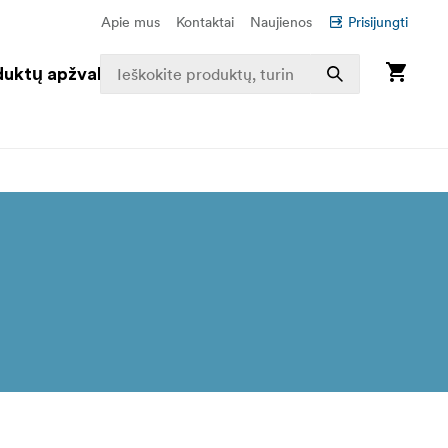
Apie mus
Kontaktai
Naujienos
Prisijungti
duktų apžvalga