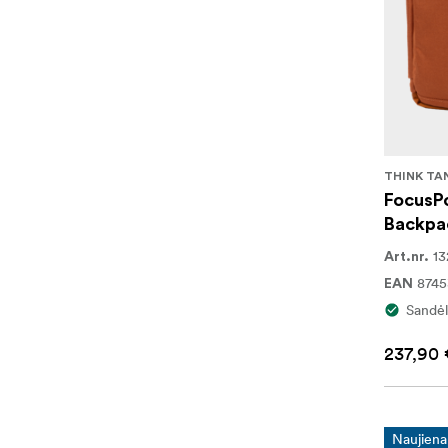
THINK TA
FocusPo
Backpac
13
Art.nr.
8745
EAN
Sandėl
237,90 
Naujiena