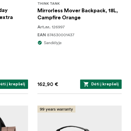
THINK TANK
day
Mirrorless Mover Backpack, 18L,
 extra
Campfire Orange
126997
Art.nr.
874530001437
EAN
Sandėlyje
162,90 €
ėti į krepšelį
Dėti į krepšelį
99 years warranty