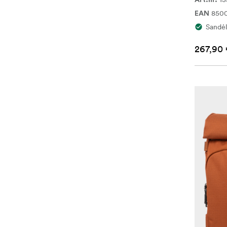
Art.nr.
850
EAN
Sandėl
267,90 