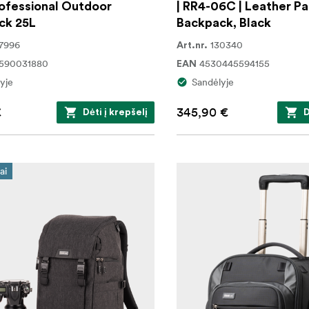
ofessional Outdoor
| RR4-06C | Leather Pa
ck 25L
Backpack, Black
7996
130340
Art.nr.
1590031880
4530445594155
EAN
yje
Sandėlyje
€
345,90 €
Dėti į krepšelį
D
ai