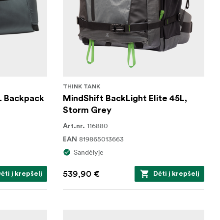
THINK TANK
L Backpack
MindShift BackLight Elite 45L,
Storm Grey
116880
Art.nr.
819865013663
EAN
Sandėlyje
539,90 €
ėti į krepšelį
Dėti į krepšelį