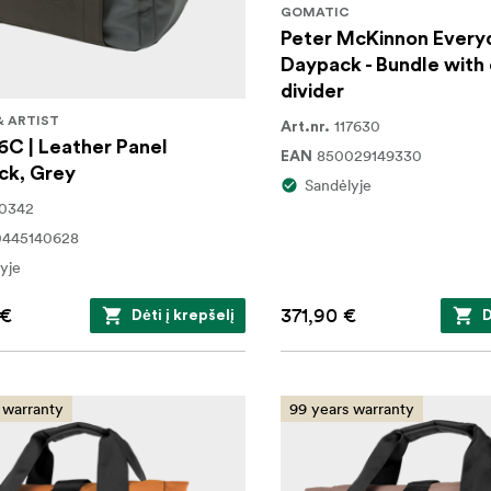
GOMATIC
Peter McKinnon Every
Daypack - Bundle with
divider
& ARTIST
117630
Art.nr.
6C | Leather Panel
850029149330
EAN
ck, Grey
Sandėlyje
30342
0445140628
yje
 €
371,90 €
Dėti į krepšelį
D
 warranty
99 years warranty