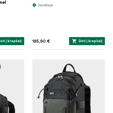
nel
Sandėlyje
185,90 €
ėti į krepšelį
Dėti į krepšelį