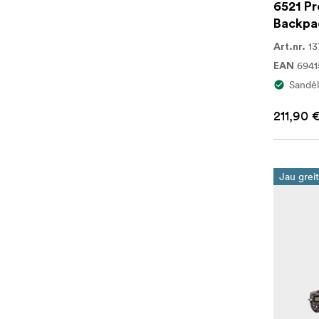
6521 Pr
Backpa
13
Art.nr.
694
EAN
Sandėl
211,90 
Jau greit