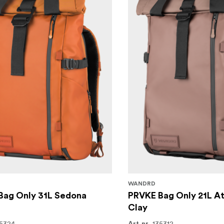
WANDRD
Bag Only 31L Sedona
PRVKE Bag Only 21L A
Clay
5324
135312