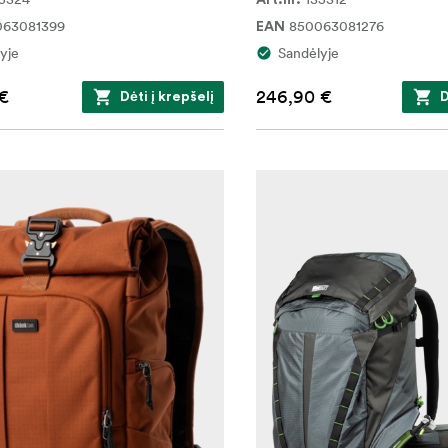
Art.nr.
063081399
850063081276
EAN
yje
Sandėlyje
€
246,90 €
Dėti į krepšelį
D