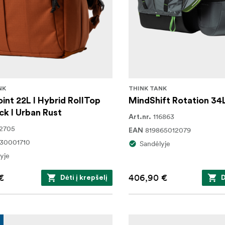
NK
THINK TANK
int 22L I Hybrid RollTop
MindShift Rotation 34
k I Urban Rust
116863
Art.nr.
2705
819865012079
EAN
30001710
Sandėlyje
yje
€
406,90 €
Dėti į krepšelį
D