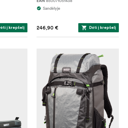
850071051438
EAN
Sandėlyje
246,90 €
ėti į krepšelį
Dėti į krepšelį