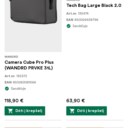
WANDRD
Tech Bag Large Black 2.0
135474
Art.nr.
850026438796
EAN
Sandėlyje
WANDRD
Camera Cube Pro Plus
(WANDRD PRVKE 31L)
135372
Art.nr.
850063081566
EAN
Sandėlyje
118,90 €
63,90 €
Dėti į krepšelį
Dėti į krepšelį