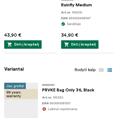
WANDRD
Rainfly Medium
135505
Art.nr.
850026438567
EAN
Sandėlyje
43,90 €
34,90 €
Dėti į krepšelį
Dėti į krepšelį
Variantai
Rodyti kaip
Jau greitai
WANDRD
PRVKE Bag Only 31L Black
99 years
warranty
135320
Art.nr.
850063081351
EAN
Laikinai neprieinama