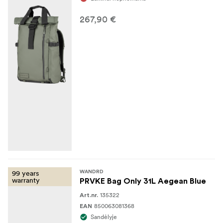
267,90 €
99 years
WANDRD
warranty
PRVKE Bag Only 31L Aegean Blue
135322
Art.nr.
850063081368
EAN
Sandėlyje