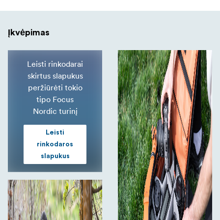
Įkvėpimas
Leisti rinkodarai
skirtus slapukus
peržiūrėti tokio
tipo Focus
Nordic turinį
Leisti
rinkodaros
slapukus