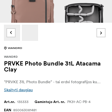
WANDRD
PRVKE Photo Bundle 31L Atacama
Clay
"PRVKE 31L Photo Bundle" - tai erdvi fotografijos kuprinė, skirta kūrėjams, kurie nešiojasi išsamesnį rinkinį. Ji sujungia PRVKE 31L su dideliu fotoaparato kubu ir priedų dirželiais, kad būtų galima turėti paruoštą fotoaparato sistemą.
Skaityti daugiau
135333
PK31-AC-PB-4
Art.nr.
Gamintojo Art. nr.
850063081481
EAN