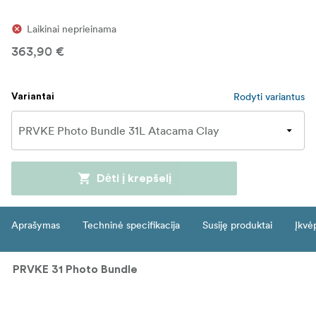
Laikinai neprieinama
363,90 €
Rodyti variantus
Variantai
Dėti į krepšelį
Aprašymas
Techninė specifikacija
Susiję produktai
Įkvė
PRVKE 31 Photo Bundle