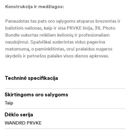
Konstrukcija ir medžiagos:
Panaudotas tas pats oro sąlygoms atsparus brezentas ir
balistinis nailonas, kaip ir visa PRVKE linija, 31L Photo
Bundle sukurtas reikliam kelionių ir profesionaliam
naudojimui. Spalviškai suderintas vidus pagerina
matomumą, o paminkštintas, orui pralaidus nugaros
skydelis ir petnešos palaiko visos dienos apkrovas.
Pridedamas fotoaparato kubas suformuotas taip, kad
būtų efektyviai išnaudotas didesnis vidaus tūris.
Techninė specifikacija
Pagrindinės savybės:
Skirtingoms oro salygoms
Didelis fotoaparato kubas, kuriame telpa kelių
Taip
fotoaparatų korpusai, objektyvai ir priedai.
Dėklo serija
Padengtas nešiojamojo kompiuterio skyrius ir
WANDRD PRVKE
atskira įmautė planšetiniam kompiuteriui ar