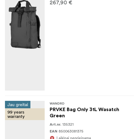
267,90 €
Jau greitai
WANDRD
PRVKE Bag Only 31L Wasatch
99 years
Green
warranty
135321
Art.nr.
850063081375
EAN
Laikinai neprieinama