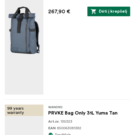
267,90 €
Dėti į krepšelį
99 years
WANDRD
warranty
PRVKE Bag Only 31L Yuma Tan
135323
Art.nr.
850063081382
EAN
Sandėlyje