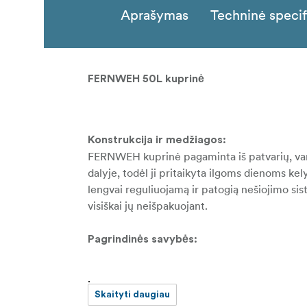
Aprašymas
Techninė specif
FERNWEH 50L kuprinė
Konstrukcija ir medžiagos:
FERNWEH kuprinė pagaminta iš patvarių, vand
dalyje, todėl ji pritaikyta ilgoms dienoms kel
lengvai reguliuojamą ir patogią nešiojimo sist
visiškai jų neišpakuojant.
Pagrindinės savybės:
.
Siūloma skirtingų dydžių diržų sistema, k
Skaityti daugiau
Daugybė prieigos taškų, įskaitant viršut