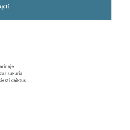
ųsti
arinėje
ržas sukuria
iekti daiktus