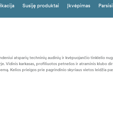
ikacija
Susiję produktai
Įkvėpimas
Parsisi
eniui atsparių techninių audinių ir kvėpuojančio tinklelio nug
yje. Vidinis karkasas, profiliuotos petnešos ir atraminis klubo di
emą. Kelios prieigos prie pagrindinio skyriaus vietos leidžia pas
ad geriau atitiktų įvairaus ilgio liemenį.
inę, priekinę, galinę ir šonines kameros dureles.