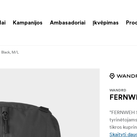
lai
Kampanijos
Ambasadoriai
Įkvėpimas
Pro
Black, M/L
WANDRD
FERNWE
"FERNWEH 50L
tyrinėtojams
tikros kupri
Skaityti dau