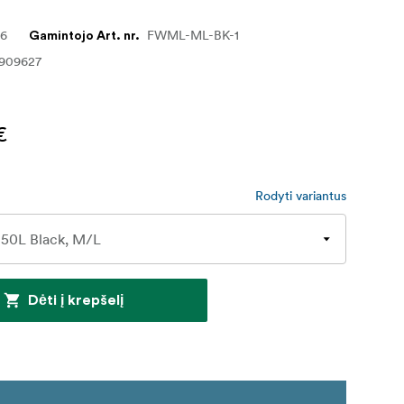
96
FWML-ML-BK-1
Gamintojo Art. nr.
909627
€
Rodyti variantus
Dėti į krepšelį