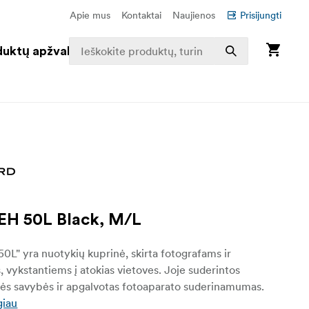
Apie mus
Kontaktai
Naujienos
Prisijungti
duktų apžvalga
H 50L Black, M/L
" yra nuotykių kuprinė, skirta fotografams ir
, vykstantiems į atokias vietoves. Joje suderintos
nės savybės ir apgalvotas fotoaparato suderinamumas.
giau