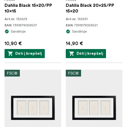
FOCUS
FOCUS
Dahlia Black 15x20/PP
Dahlia Black 20x25/PP
10x15
15x20
132629
132631
Art.nr.
Art.nr.
7391879059507
7391879059521
EAN
EAN
Sandėlyje
Sandėlyje
10,90 €
14,90 €
Dėti į krepšelį
Dėti į krepšelį
FSC®
FSC®