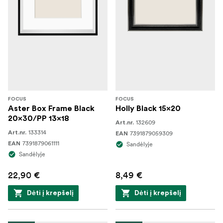
FOCUS
FOCUS
Aster Box Frame Black
Holly Black 15x20
20x30/PP 13x18
132609
Art.nr.
133314
Art.nr.
7391879059309
EAN
7391879061111
EAN
Sandėlyje
Sandėlyje
22,90 €
8,49 €
Dėti į krepšelį
Dėti į krepšelį