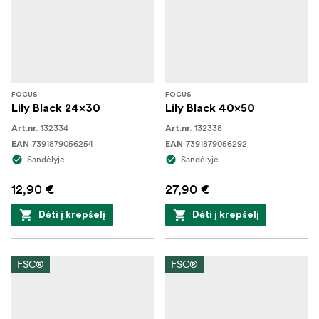
FOCUS
FOCUS
Lily Black 24x30
Lily Black 40x50
132334
132338
Art.nr.
Art.nr.
7391879056254
7391879056292
EAN
EAN
Sandėlyje
Sandėlyje
12,90 €
27,90 €
Dėti į krepšelį
Dėti į krepšelį
FSC®
FSC®