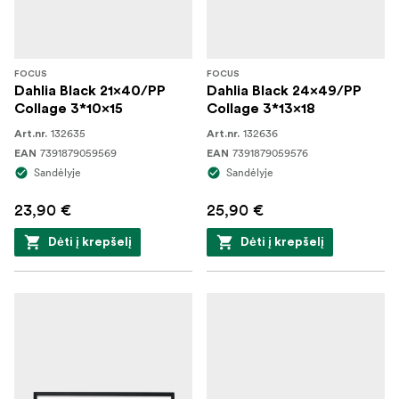
FOCUS
FOCUS
Dahlia Black 21x40/PP
Dahlia Black 24x49/PP
Collage 3*10x15
Collage 3*13x18
132635
132636
Art.nr.
Art.nr.
7391879059569
7391879059576
EAN
EAN
Sandėlyje
Sandėlyje
23,90 €
25,90 €
Dėti į krepšelį
Dėti į krepšelį