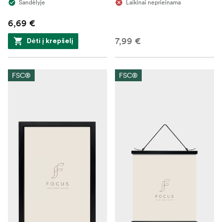
Sandėlyje
Laikinai neprieinama
6,69 €
7,99 €
Dėti į krepšelį
FSC®
FSC®