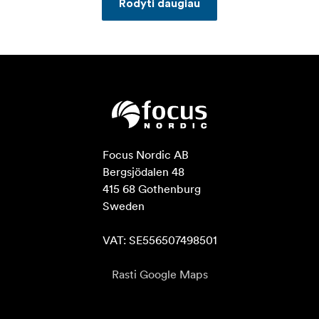
Rodyti daugiau
Focus Nordic AB

Bergsjödalen 48

415 68 Gothenburg

Sweden

VAT: SE556507498501
Rasti Google Maps