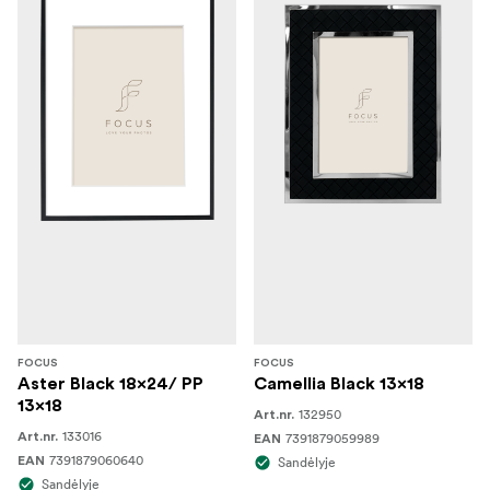
FOCUS
FOCUS
Aster Black 18x24/ PP
Camellia Black 13x18
13x18
132950
Art.nr.
133016
Art.nr.
7391879059989
EAN
7391879060640
EAN
Sandėlyje
Sandėlyje