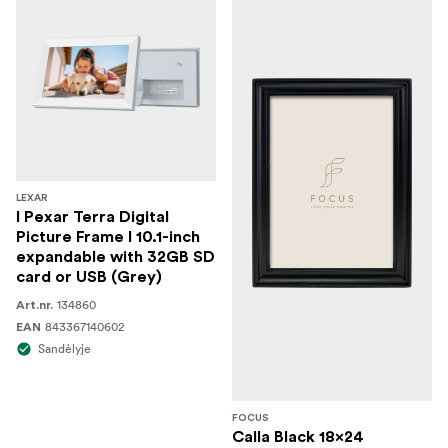
LEXAR
I Pexar Terra Digital
Picture Frame I 10.1-inch
expandable with 32GB SD
card or USB (Grey)
134860
Art.nr.
843367140602
EAN
Sandėlyje
FOCUS
Calla Black 18x24