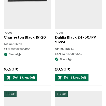
FOCUS
FOCUS
Charleston Black 15x20
Dahlia Black 24x30/PP
18x24
106510
Art.nr.
132633
7391879034108
Art.nr.
EAN
7391879059545
Sandėlyje
EAN
Sandėlyje
16,90 €
20,90 €
Dėti į krepšelį
Dėti į krepšelį
FSC®
FSC®