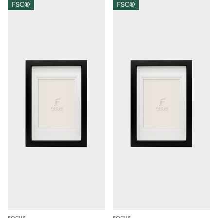
FSC®
FSC®