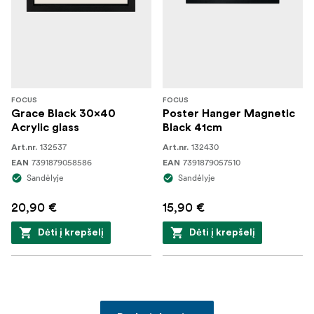
FOCUS
FOCUS
Grace Black 30x40
Poster Hanger Magnetic
Acrylic glass
Black 41cm
132537
132430
Art.nr.
Art.nr.
7391879058586
7391879057510
EAN
EAN
Sandėlyje
Sandėlyje
20,90 €
15,90 €
Dėti į krepšelį
Dėti į krepšelį