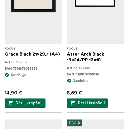
FOCUS
FOCUS
Grace Black 21x29,7 (A4)
Aster Arch Black
19x24/PP 13x18
132532
Art.nr.
133082
7391879058531
Art.nr.
EAN
7391879061036
Sandėlyje
EAN
Sandėlyje
14,90 €
8,59 €
Dėti į krepšelį
Dėti į krepšelį
FSC®