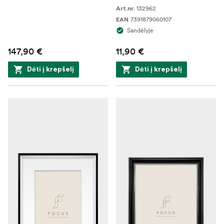
132962
Art.nr.
7391879060107
EAN
Sandėlyje
147,90 €
11,90 €
Dėti į krepšelį
Dėti į krepšelį