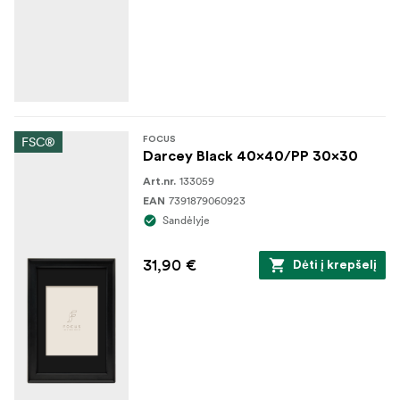
FSC®
FOCUS
Darcey Black 40x40/PP 30x30
133059
Art.nr.
7391879060923
EAN
Sandėlyje
31,90 €
Dėti į krepšelį