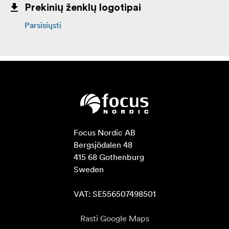
Prekinių ženklų logotipai
Parsisiųsti
Focus Nordic AB

Bergsjödalen 48

415 68 Gothenburg

Sweden

VAT: SE556507498501
Rasti Google Maps