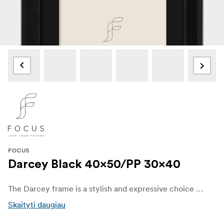
FOCUS
Darcey Black 40x50/PP 30x40
The Darcey frame is a stylish and expressive choice crafted from FSC®-certified black painted pine wood, combining natural texture with a refined finish. With a sharply sculpted silhouette and distinctive profile dimensions—25 mm wide and 20 mm deep—Darcey offers both depth and design character that elevate any visual presentation
Skaityti daugiau