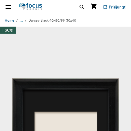
Prisijungti
...
Home
Darcey Black 40x50/PP 30x40
FSC®