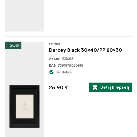
FSC®
FOCUS
Darcey Black 30x40/PP 20x30
133058
Art.nr.
7391879060916
EAN
Sandėlyje
25,90 €
Dėti į krepšelį