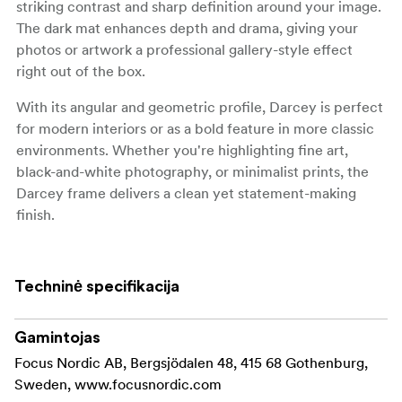
striking contrast and sharp definition around your image.
The dark mat enhances depth and drama, giving your
photos or artwork a professional gallery-style effect
right out of the box.
With its angular and geometric profile, Darcey is perfect
for modern interiors or as a bold feature in more classic
environments. Whether you're highlighting fine art,
black-and-white photography, or minimalist prints, the
Darcey frame delivers a clean yet statement-making
finish.
Fitted with a real glass front for clear, long-lasting
display, and available with back support for sizes up to
Techninė specifikacija
24 × 30 cm, the frame can be used either freestanding or
wall-mounted in both portrait and landscape
orientations.
Gamintojas
Focus Nordic AB, Bergsjödalen 48, 415 68 Gothenburg,
Key Features:
Sweden, www.focusnordic.com