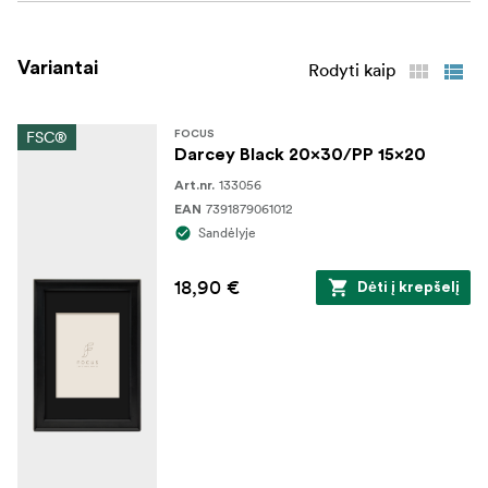
Variantai
Rodyti kaip
FSC®
FOCUS
Darcey Black 20x30/PP 15x20
133056
Art.nr.
7391879061012
EAN
Sandėlyje
18,90 €
Dėti į krepšelį