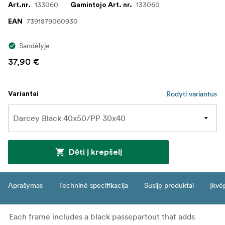
133060
133060
Art.nr.
Gamintojo Art. nr.
7391879060930
EAN
Sandėlyje
37,90 €
Rodyti variantus
Variantai
Dėti į krepšelį
Aprašymas
Techninė specifikacija
Susiję produktai
Įkvė
Each frame includes a black passepartout that adds