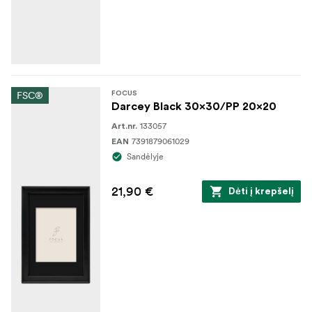
FSC®
FOCUS
Darcey Black 30x30/PP 20x20
133057
Art.nr.
7391879061029
EAN
Sandėlyje
21,90 €
Dėti į krepšelį