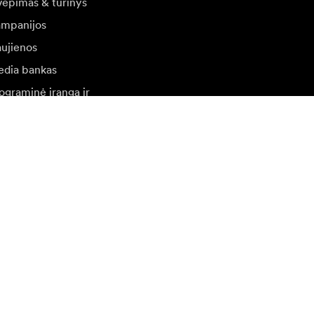
vėpimas & turinys
mpanijos
ujienos
dia bankas
ograminė įranga ir
naujinimai
ilankykite kitoje vietinėje svetainėje