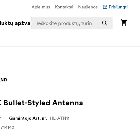
Apie mus
Kontaktai
Naujienos
Prisijungti
duktų apžvalga
 Bullet-Styled Antenna
1
HL-ATN11
Gamintojo Art. nr.
8744140