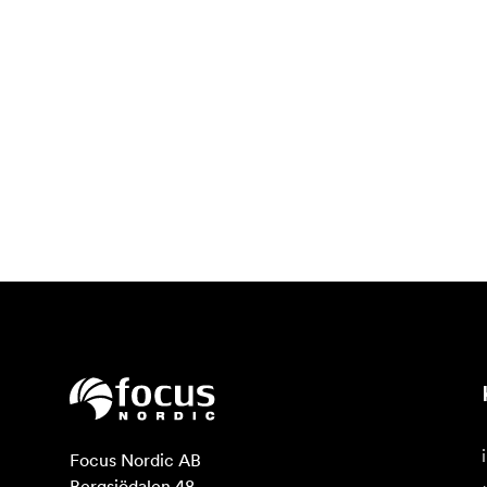
Focus Nordic AB

Bergsjödalen 48
