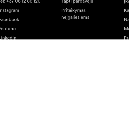
tel: +37 06 12 86 120
Tapti pardavėju
Įk
Instagram
Pritaikymas
Ka
neįgaliesiems
Facebook
Na
YouTube
Me
LinkedIn
Pr
at
r specialių pasiūlymų.
Aps
Prisijungti