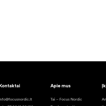
Kontaktai
Apie mus
Į
info@focusnordic.lt
Tai – Focus Nordic
Am