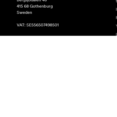
415 68 Gothenburg

Sweden

VAT: SE556507498501
Rasti Google Maps
Naujienlaiškio prenumerata
Gaukite naujjienas paie produktus, įkvepiančių įdėjų i
Privatus klientas
Perpardavėjas