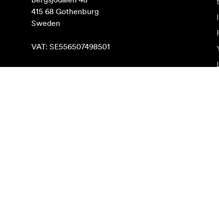
415 68 Gothenburg

Sweden

VAT: SE556507498501
Rasti Google Maps
Naujienlaiškio prenumerata
Gaukite naujjienas paie produktus, įkvepiančių įdėjų i
Privatus klientas
Perpardavėjas