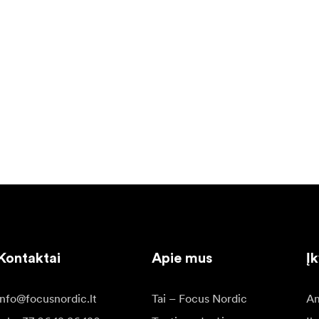
Kontaktai
Apie mus
Į
info@focusnordic.lt
Tai – Focus Nordic
Am