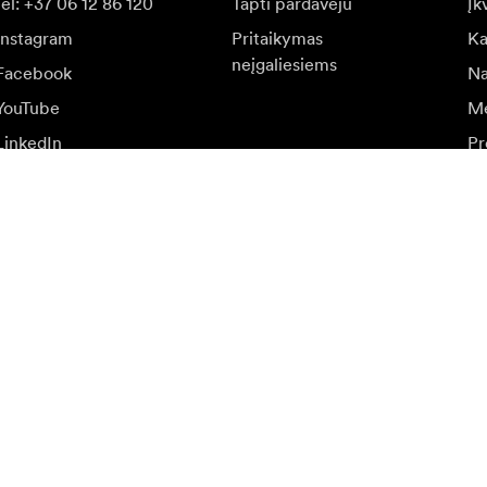
tel: +37 06 12 86 120
Tapti pardavėju
Įk
Instagram
Pritaikymas
Ka
neįgaliesiems
Facebook
Na
YouTube
Me
LinkedIn
Pr
at
r specialių pasiūlymų.
Aps
Prisijungti