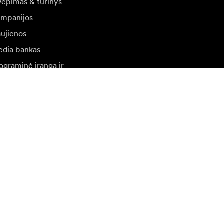
vėpimas & turinys
mpanijos
ujienos
dia bankas
ograminė įranga ir
naujinimai
ilankykite kitoje vietinėje svetainėje