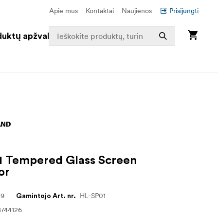
Apie mus
Kontaktai
Naujienos
Prisijungti
duktų apžvalga
1 Tempered Glass Screen
or
89
HL-SP01
Gamintojo Art. nr.
8744126