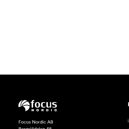
Focus Nordic AB

Bergsjödalen 48
