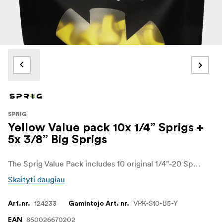
SPRIG
Yellow Value pack 10x 1/4” Sprigs +
5x 3/8” Big Sprigs
The Sprig Value Pack includes 10 original 1/4"-20 Sprig cable management clips as well as 5 of the 3/8"-16 Big Sprigs in a resealable zippered pouch.
Skaityti daugiau
124233
VPK-S10-B5-Y
Art.nr.
Gamintojo Art. nr.
850026670202
EAN