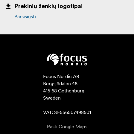
Prekinių ženklų logotipai
Parsisiųsti
Focus Nordic AB

Bergsjödalen 48

415 68 Gothenburg

Sweden

VAT: SE556507498501
Rasti Google Maps