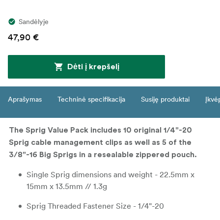
Sandėlyje
47,90 €
Dėti į krepšelį
Aprašymas
Techninė specifikacija
Susiję produktai
Įkvė
The Sprig Value Pack includes 10 original 1/4"-20
Sprig cable management clips as well as 5 of the
3/8"-16 Big Sprigs in a resealable zippered pouch.
Single Sprig dimensions and weight - 22.5mm x
15mm x 13.5mm // 1.3g
Sprig Threaded Fastener Size - 1/4"-20