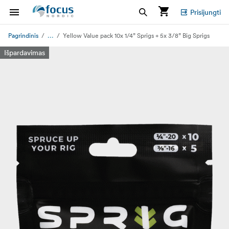
Prisijungti
...
Pagrindinis
Yellow Value pack 10x 1/4” Sprigs + 5x 3/8” Big Sprigs
Išpardavimas