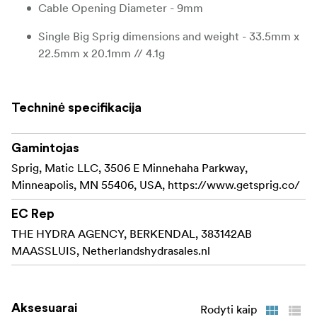
Cable Opening Diameter - 9mm
Single Big Sprig dimensions and weight - 33.5mm x
22.5mm x 20.1mm // 4.1g
Big Sprig Threaded Fastener Size - 3/8"-16
Techninė specifikacija
Cable Opening Diameter - 13.5mm
Gamintojas
Sprig, Matic LLC, 3506 E Minnehaha Parkway,
Minneapolis, MN 55406, USA, https://www.getsprig.co/
EC Rep
THE HYDRA AGENCY, BERKENDAL, 383142AB
MAASSLUIS, Netherlandshydrasales.nl
Aksesuarai
Rodyti kaip