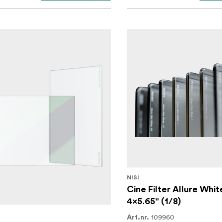
NISI
Cine Filter Allure Whit
4x5.65" (1/8)
G
109960
Art.nr.