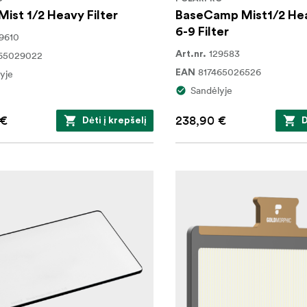
Mist 1/2 Heavy Filter
BaseCamp Mist1/2 He
6-9 Filter
9610
129583
65029022
Art.nr.
817465026526
yje
EAN
Sandėlyje
 €
238,90 €
Dėti į krepšelį
D