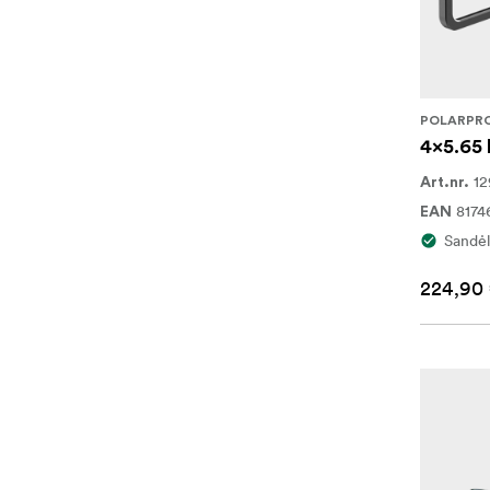
POLARPR
4x5.65 
1
Art.nr.
8174
EAN
Sandėl
224,90