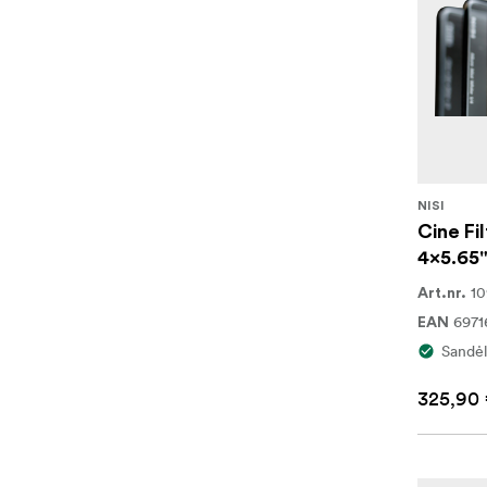
NISI
Cine Fi
4x5.65"
1
Art.nr.
697
EAN
Sandėl
325,90