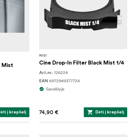
NISI
Cine Drop-In Filter Black Mist 1/4
k Mist
126224
Art.nr.
6972949377724
EAN
Sandėlyje
74,90 €
ėti į krepšelį
Dėti į krepšelį