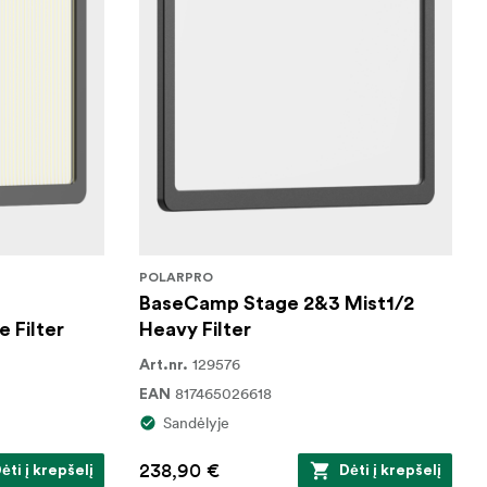
POLARPRO
BaseCamp Stage 2&3 Mist1/2
 Filter
Heavy Filter
129576
Art.nr.
817465026618
EAN
Sandėlyje
238,90 €
ėti į krepšelį
Dėti į krepšelį