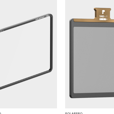
O
POLARPRO