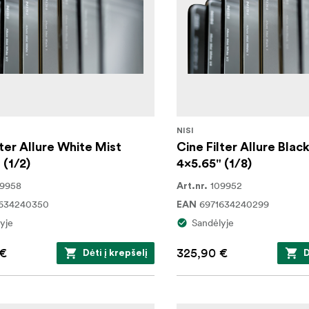
NISI
lter Allure White Mist
Cine Filter Allure Blac
 (1/2)
4x5.65" (1/8)
09958
109952
Art.nr.
1634240350
6971634240299
EAN
yje
Sandėlyje
 €
325,90 €
Dėti į krepšelį
D