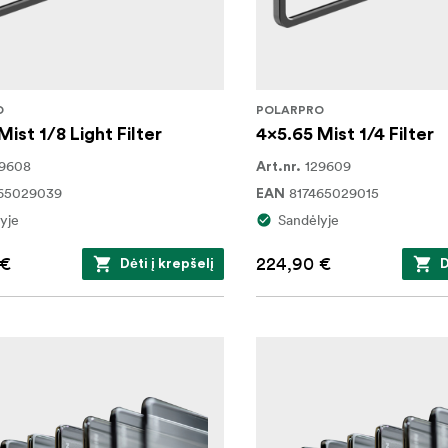
O
POLARPRO
Mist 1/8 Light Filter
4x5.65 Mist 1/4 Filter
29608
129609
Art.nr.
65029039
817465029015
EAN
yje
Sandėlyje
 €
224,90 €
Dėti į krepšelį
D