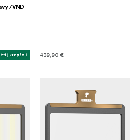
avy /VND
439,90 €
ėti į krepšelį