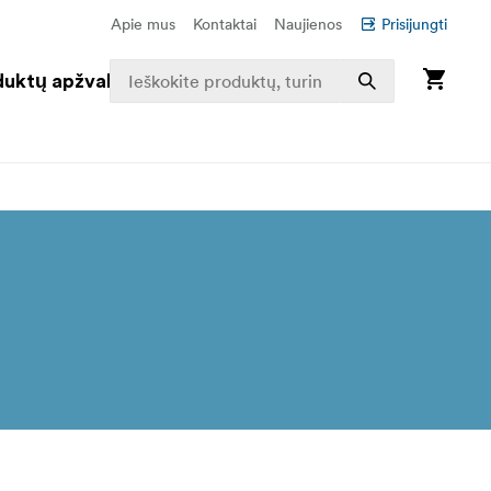
Apie mus
Kontaktai
Naujienos
Prisijungti
duktų apžvalga