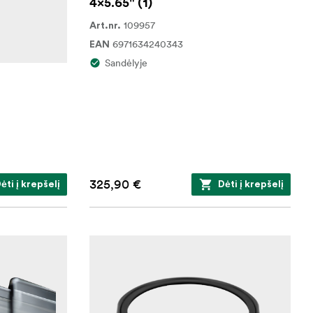
4x5.65" (1)
109957
Art.nr.
6971634240343
EAN
Sandėlyje
325,90 €
ėti į krepšelį
Dėti į krepšelį