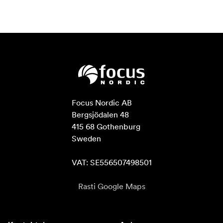
Focus Nordic AB

Bergsjödalen 48

415 68 Gothenburg

Sweden

VAT: SE556507498501
Rasti Google Maps