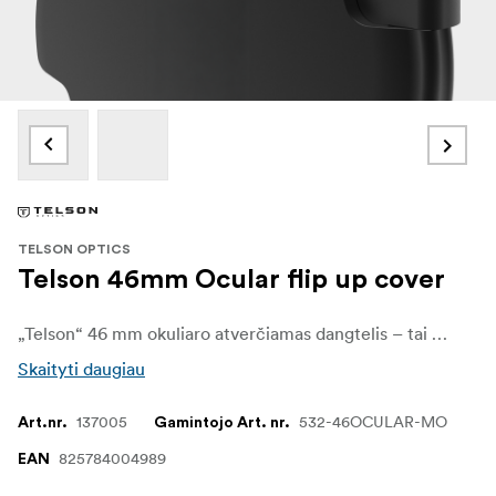
TELSON OPTICS
Telson 46mm Ocular flip up cover
„Telson“ 46 mm okuliaro atverčiamas dangtelis – tai metalinis okuliaro dangtelis, skirtas suderinamiems „Telson“ žiūronams su 46 mm skersmens okuliaru. Jis užtikrina patikimą galinio lęšio apsaugą nuo dulkių, nešvarumų ir drėgmės transportavimo metu bei naudojant lauke.
Skaityti daugiau
137005
532-46OCULAR-MO
Art.nr.
Gamintojo Art. nr.
825784004989
EAN