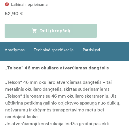
Laikinai neprieinama
62,90 €
Dėti į krepšelį
Aprašymas
Techninė specifikacija
Parsisiųsti
„Telson“ 46 mm okuliaro atverčiamas dangtelis
„Telson“ 46 mm okuliaro atverčiamas dangtelis – tai
metalinis okuliaro dangtelis, skirtas suderinamiems
„Telson“ žiūronams su 46 mm okuliaro skersmeniu. Jis
užtikrina patikimą galinio objektyvo apsaugą nuo dulkių,
nešvarumų ir drėgmės transportavimo metu bei
naudojant lauke.
Jo atverčiamoji konstrukcija leidžia greitai pasiekti