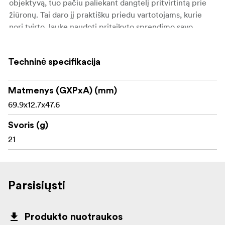
objektyvą, tuo pačiu paliekant dangtelį pritvirtintą prie
žiūronų. Tai daro jį praktišku priedu vartotojams, kurie
nori tvirto, lauke naudoti pritaikyto sprendimo savo
optikai apsaugoti.
Techninė specifikacija
Pagrindinės savybės:
Matmenys (GXPxA) (mm)
46 mm metalinis atverčiamas okuliaro dangtelis
69.9x12.7x47.6
Tinka suderinamiems „Telson“ žiūronams su 46 mm
okuliaro skersmeniu
Svoris (g)
21
-type: disc">Tinka ARC 2.5-15x44 ir Target Master
5-25x56 okuliarų korpusams
Tvirta aliuminio konstrukcija
Parsisiųsti
Apsaugo okuliaro lęšį nuo dulkių ir nešvarumų
Atverčiamas dizainas, užtikrinantis greitą prieigą
Produkto nuotraukos