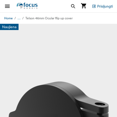
Prisijungti
...
Home
Telson 46mm Ocular flip up cover
Naujiena