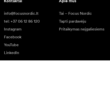
Kontaktai
Apie mus
info@focusnordic.lt
Tai – Focus Nordic
tel: +37 06 12 86 120
Tapti pardavėju
Instagram
Pritaikymas neįgaliesiems
Facebook
YouTube
LinkedIn
Įkvėpimas
Ambasadoriai
Įkvėpimas & turinys
Kampanijos
Naujienos