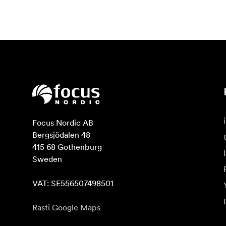
Focus Nordic AB

Bergsjödalen 48

415 68 Gothenburg

Sweden

VAT: SE556507498501
Rasti Google Maps