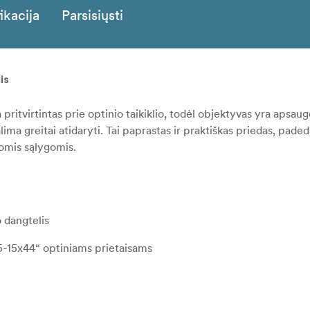
ikacija
Parsisiųsti
is
pritvirtintas prie optinio taikiklio, todėl objektyvas yra apsaug
ma greitai atidaryti. Tai paprastas ir praktiškas priedas, padeda
gomis sąlygomis.
 dangtelis
-15x44“ optiniams prietaisams
ešvarumų