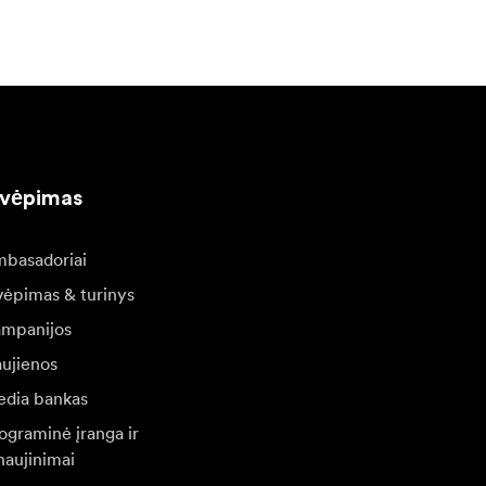
kvėpimas
basadoriai
vėpimas & turinys
mpanijos
ujienos
dia bankas
ograminė įranga ir
naujinimai