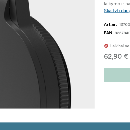
laikymo ir n
Skaityti dau
1370
Art.nr.
825784
EAN
Laikinai n
62,90 €