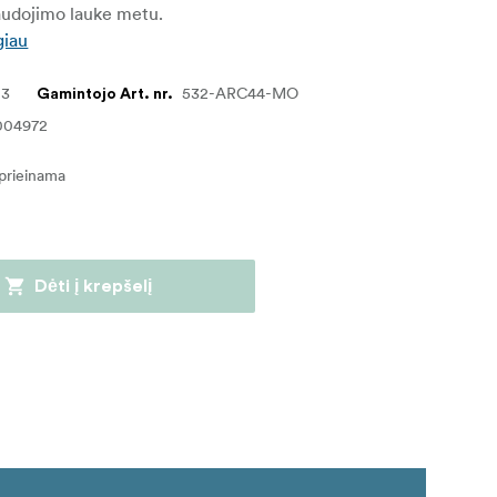
audojimo lauke metu.
giau
03
532-ARC44-MO
Gamintojo Art. nr.
004972
eprieinama
Dėti į krepšelį