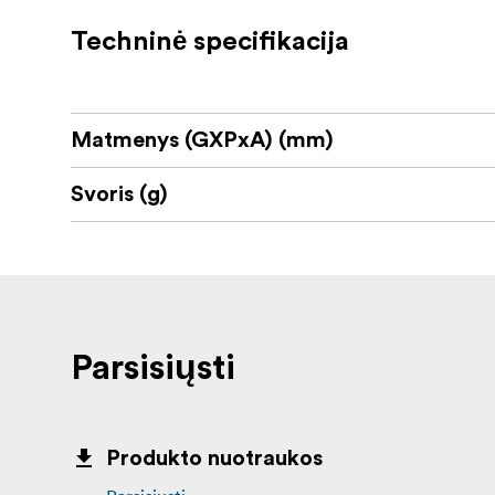
Atverčiamas mechanizmas, leidžiantis gre
Techninė specifikacija
Sukurta atspariam naudojimui lauke
Tvirtai prisukama prie objektyvo korpu
Matmenys (GXPxA) (mm)
Padeda išlaikyti optinius paviršius švar
Svoris (g)
Pakuotės turinys:
Telson ARC 44 mm metalinis objektyvo 
Parsisiųsti
Visiems „Telson Optics“ gaminiams suteikiama
savo kokybe, ilgaamžiškumu ir ilgalaikiu veik
Produkto nuotraukos