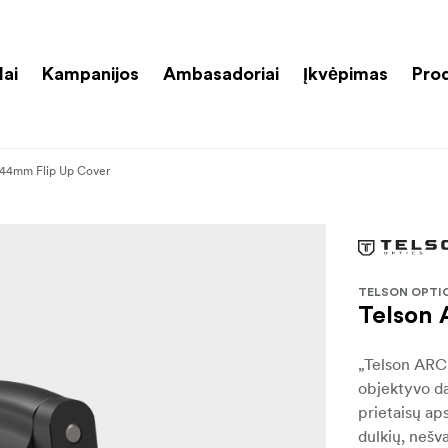
lai
Kampanijos
Ambasadoriai
Įkvėpimas
Pro
44mm Flip Up Cover
TELSON OPTI
Telson
„Telson ARC 
objektyvo da
prietaisų ap
dulkių, nešv