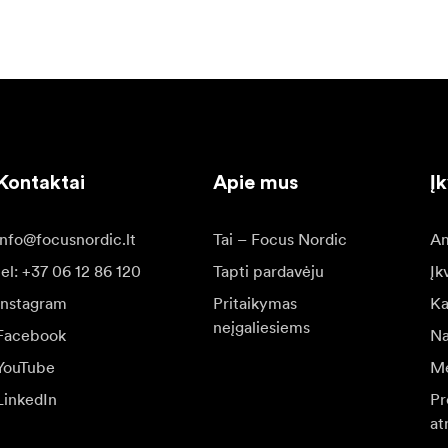
Kontaktai
Apie mus
Į
info@focusnordic.lt
Tai – Focus Nordic
Am
tel: +37 06 12 86 120
Tapti pardavėju
Įk
Instagram
Pritaikymas
Ka
neįgaliesiems
Facebook
Na
YouTube
Me
LinkedIn
Pr
at