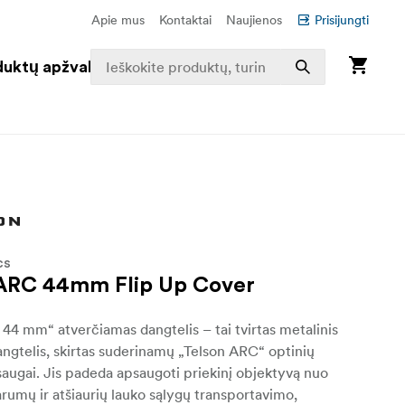
Apie mus
Kontaktai
Naujienos
Prisijungti
duktų apžvalga
CS
 ARC 44mm Flip Up Cover
44 mm“ atverčiamas dangtelis – tai tvirtas metalinis
ngtelis, skirtas suderinamų „Telson ARC“ optinių
saugai. Jis padeda apsaugoti priekinį objektyvą nuo
arumų ir atšiaurių lauko sąlygų transportavimo,