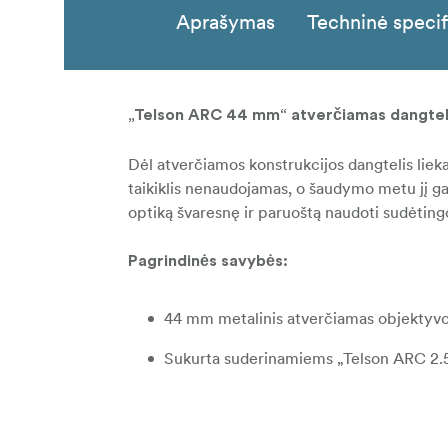
Aprašymas
Techninė specif
„Telson ARC 44 mm“ atverčiamas dangtel
Dėl atverčiamos konstrukcijos dangtelis lieka 
taikiklis nenaudojamas, o šaudymo metu jį gali
optiką švaresnę ir paruoštą naudoti sudėtin
Pagrindinės savybės:
44 mm metalinis atverčiamas objektyvo
Sukurta suderinamiems „Telson ARC 2.5
Apsaugo objektyvo lęšį nuo dulkių ir n
Tvirta aliuminio konstrukcija