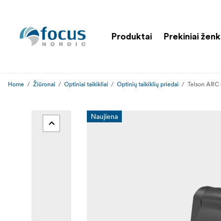
Produktai
Prekiniai ženk
Home
Žiūronai
Optiniai taikikliai
Optinių taikiklių priedai
Telson ARC 
Naujiena