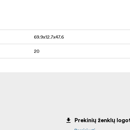
itai pasiekti lęšį
so
69.9x12.7x47.6
ius transportavimo ir laikymo metu
20
atverčiamas dangtelis
 visą gyvenimą galiojanti garantija, atspindinti prekės ženklo 
imu.
Prekinių ženklų logot