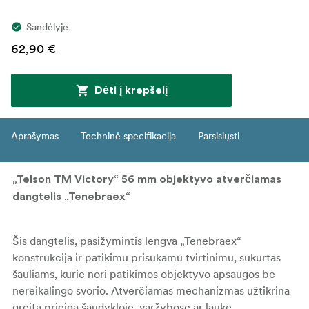
Sandėlyje
62,90 €
Dėti į krepšelį
Aprašymas
Techninė specifikacija
Parsisiųsti
„Telson TM Victory“ 56 mm objektyvo atverčiamas
dangtelis „Tenebraex“
Šis dangtelis, pasižymintis lengva „Tenebraex“
konstrukcija ir patikimu prisukamu tvirtinimu, sukurtas
šauliams, kurie nori patikimos objektyvo apsaugos be
nereikalingo svorio. Atverčiamas mechanizmas užtikrina
greitą prieigą šaudykloje, varžybose ar lauke.