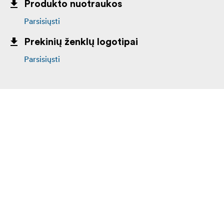
Produkto nuotraukos
Parsisiųsti
Komplektacija:
Prekinių ženklų logotipai
Parsisiųsti
Telson Tenebraex 56 mm objektyvo atverčiamas
dangtelis
Visiems „Telson Optics“ gaminiams suteikiama visą
gyvenimą galiojanti garantija, atspindinti prekės ženklo
pasitikėjimą savo gaminių kokybe, ilgaamžiškumu ir
ilgalaikiu veikimu.