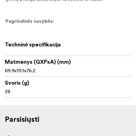
Pagrindinės savybės:
Tenebraex 56 mm objektyvo atverčiamas dangtelis
Techninė specifikacija
Sukurtas Telson Target Master Victory 5-32x56
Matmenys (GXPxA) (mm)
Aukščiausios kokybės lengva konstrukcija
69.9x19.1x76.2
Apsaugo 56 mm objektyvo lęšį
Svoris (g)
Atverčiamas dizainas, leidžiantis greitai pasiekti lęšį
28
Tvirtai prisukamas prie objektyvo gaubto
Tinka varžyboms, šaudykloje ir lauke
Parsisiųsti
Padeda išlaikyti optiką švarią transportavimo ir
laikymo metu