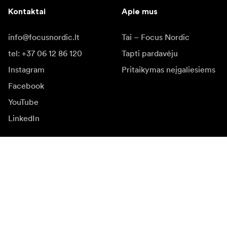
Kontaktai
Apie mus
info@focusnordic.lt
Tai – Focus Nordic
tel: +37 06 12 86 120
Tapti pardavėju
Instagram
Pritaikymas neįgaliesiems
Facebook
YouTube
LinkedIn
Įkvėpimas
Ambasadoriai
Įkvėpimas & turinys
Kampanijos
Naujienos