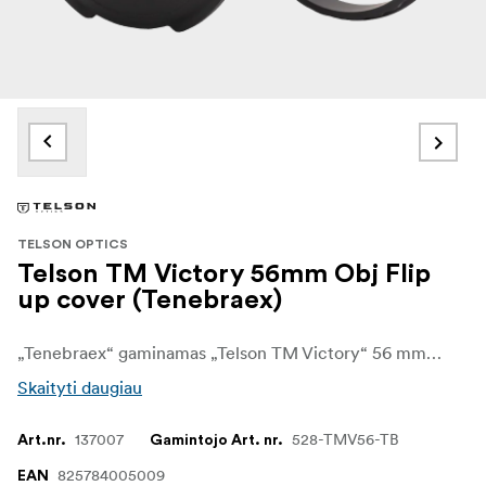
TELSON OPTICS
Telson TM Victory 56mm Obj Flip
up cover (Tenebraex)
„Tenebraex“ gaminamas „Telson TM Victory“ 56 mm objektyvo atverčiamas dangtelis yra aukščiausios kokybės priekinio objektyvo dangtelis, sukurtas „Target Master Victory 5-32x56“ optiniam taikikliui. Jis užtikrina patikimą didelio 56 mm objektyvo apsaugą nuo dulkių, nešvarumų ir sudėtingų lauko sąlygų.
Skaityti daugiau
137007
528-TMV56-TB
Art.nr.
Gamintojo Art. nr.
825784005009
EAN