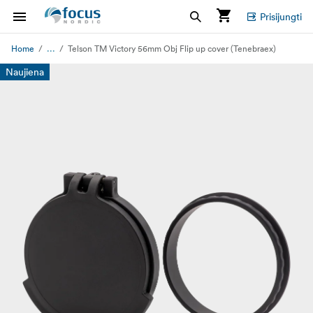
Prisijungti
...
Home
Telson TM Victory 56mm Obj Flip up cover (Tenebraex)
Naujiena