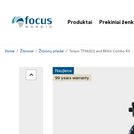
Produktai
Prekiniai ženk
Home
Žiūronai
Žiūronų priedai
Telson TP36322 and BH55 Combo Kit
Naujiena
99 years warranty