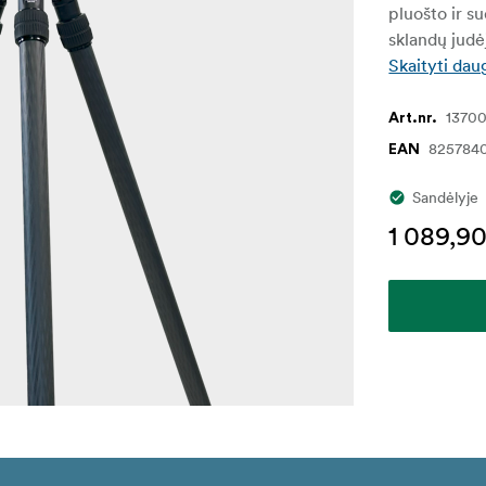
pluošto ir s
sklandų judėj
Skaityti dau
1370
Art.nr.
825784
EAN
Sandėlyje
1 089,9