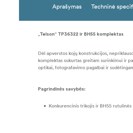
Aprašymas
Techninė specif
„Telson“ TP36322 ir BH55 komplektas
Dėl apverstos kojų konstrukcijos, nepriklauso
komplektas sukurtas greitam surinkimui ir pat
optikai, fotografavimo pagalbai ir sudėtinga
Pagrindinės savybės:
Konkurencinis trikojis ir BH55 rutulinė
10 sluoksnių „Toray“ anglies pluošto
Apverstas kojų dizainas, užtikrinantis st