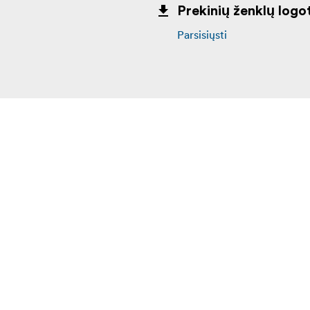
Prekinių ženklų logot
Parsisiųsti
aipsnio įrėžtais intervalais