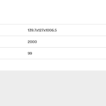
mis fiksavimo padėtimis
nka
rma
139.7x127x1006.5
priedų tvirtinimo lizdas
2000
99