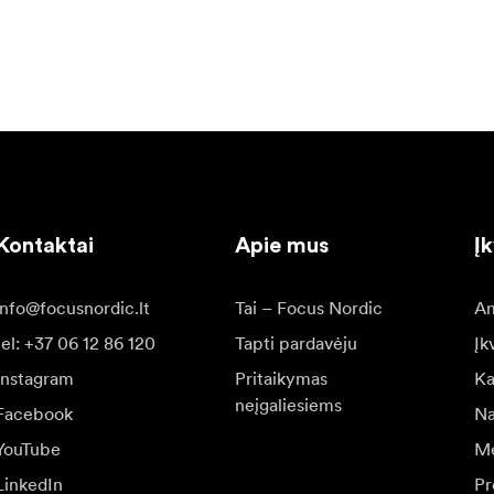
 visą gyvenimą galiojanti garantija, atspindinti prekės ženklo 
ikiu veikimu.
Kontaktai
Apie mus
Į
info@focusnordic.lt
Tai – Focus Nordic
Am
tel: +37 06 12 86 120
Tapti pardavėju
Įk
Instagram
Pritaikymas
Ka
neįgaliesiems
Facebook
Na
YouTube
Me
LinkedIn
Pr