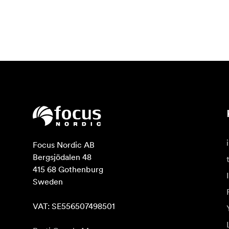
Visiems „Telson Optics“ gaminiams suteikiama
savo gaminių kokybe, ilgaamžiškumu ir ilgala
Focus Nordic AB

Bergsjödalen 48

415 68 Gothenburg

Sweden

VAT: SE556507498501