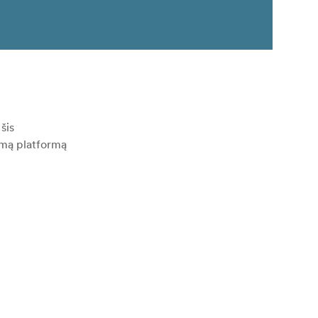
šis
jamą platformą