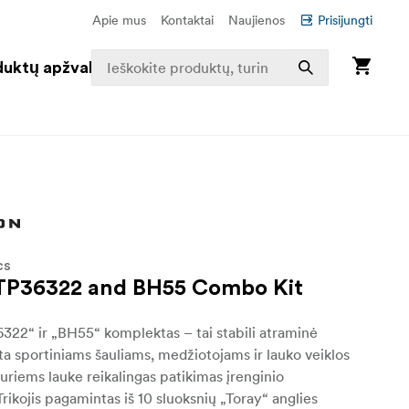
Apie mus
Kontaktai
Naujienos
Prisijungti
duktų apžvalga
CS
TP36322 and BH55 Combo Kit
322“ ir „BH55“ komplektas – tai stabili atraminė
rta sportiniams šauliams, medžiotojams ir lauko veiklos
riems lauke reikalingas patikimas įrenginio
Trikojis pagamintas iš 10 sluoksnių „Toray“ anglies