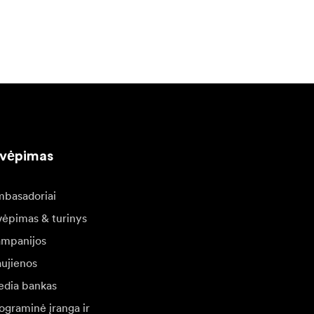
pasitikėjimą
kvėpimas
basadoriai
vėpimas & turinys
mpanijos
ujienos
dia bankas
ograminė įranga ir