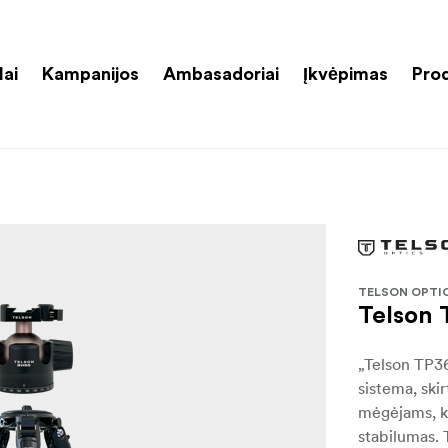
lai
Kampanijos
Ambasadoriai
Įkvėpimas
Pro
TELSON OPTI
Telson 
„Telson TP36
sistema, ski
mėgėjams, ku
stabilumas. 