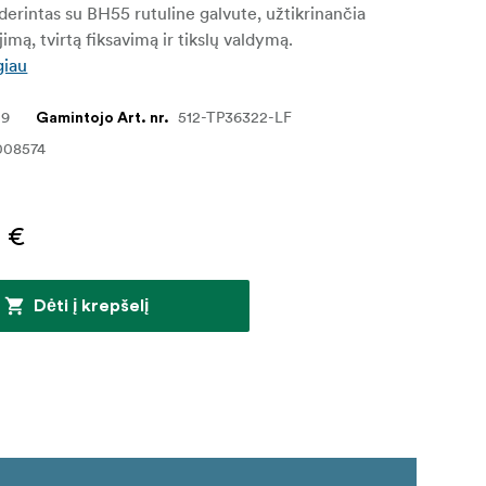
uderintas su BH55 rutuline galvute, užtikrinančia
imą, tvirtą fiksavimą ir tikslų valdymą.
giau
09
512-TP36322-LF
Gamintojo Art. nr.
008574
0 €
Dėti į krepšelį