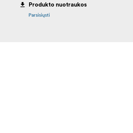
Produkto nuotraukos
BH55 svoris: 840 g
Parsisiųsti
360 laipsnių pasukimo pagrindas su 2,5 l
Kas yra dėžutėje:
„Telson Competition“ trikojis 3632
„Telson BH55“ rutulinė galvutė
Paminkštintas nešimo krepšys
Guminės kojelės
Plieninių smeiginių kojelių rinkinys
75 mm dubuo / platformos sistema