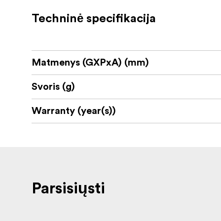
Nepriklausomas kojų išskleidimas su tri
Techninė specifikacija
Kampo fiksavimo reguliavimas viena ra
CNC apdirbta 6061-T6 aliuminio platfo
Matmenys (GXPxA) (mm)
3/8 colio tvirtinimo kaištis ir 3/8 colio 
Svoris (g)
Maksimalus trikojo aukštis: 1625 mm
Warranty (year(s))
Minimalus trikojo aukštis: 160 mm
Išskleisto trikojo ilgis: 1000 mm
Trikojo svoris: 1,92 kg
Stovo maksimali apkrova: 30 kg
Parsisiųsti
BH55 rutulio skersmuo: 55 mm
BH55 maksimali apkrova: 25 kg