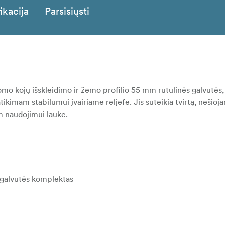
ikacija
Parsisiųsti
mo kojų išskleidimo ir žemo profilio 55 mm rutulinės galvutės, 
ikimam stabilumui įvairiame reljefe. Jis suteikia tvirtą, nešio
m naudojimui lauke.
s galvutės komplektas
abilumą ir greitą surinkimą