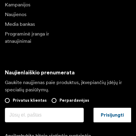
Kampanijos
Naujienos
Media bankas
Programinė įranga ir
atnaujinimai
Naujienlaiškio prenumerata
Gaukite naujjienas paie produktus, įkvepiančių įdėjų ir
specialių pasiūlymų.
Privatus klientas
Perpardavėjas
Prisijungti
Apsilankykite kitoje vietinėje svetainėje