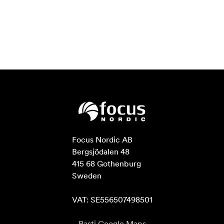
Focus Nordic AB

Bergsjödalen 48

415 68 Gothenburg

Sweden

VAT: SE556507498501
Rasti Google Maps