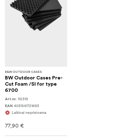
B&W OUTDOOR CASES
BW Outdoor Cases Pre-
Cut Foam /SI for type
6700
112319
Art.nr.
4031541721693
EAN
Laikinai neprieinama
77,90 €