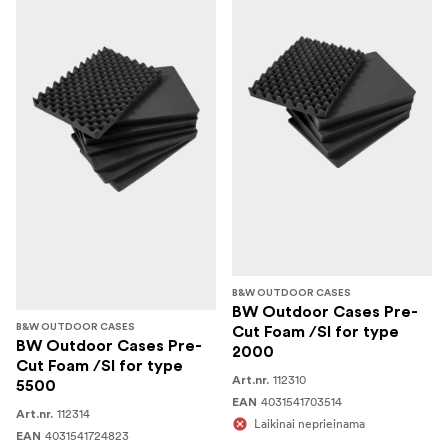
B&W OUTDOOR CASES
BW Outdoor Cases Pre-
B&W OUTDOOR CASES
Cut Foam /SI for type
BW Outdoor Cases Pre-
2000
Cut Foam /SI for type
112310
Art.nr.
5500
4031541703514
EAN
112314
Art.nr.
Laikinai neprieinama
4031541724823
EAN