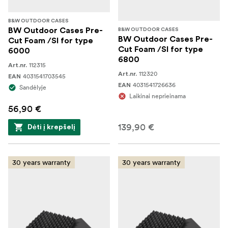
B&W OUTDOOR CASES
BW Outdoor Cases Pre-
B&W OUTDOOR CASES
BW Outdoor Cases Pre-
Cut Foam /SI for type
Cut Foam /SI for type
6000
6800
112315
Art.nr.
112320
Art.nr.
4031541703545
EAN
4031541726636
EAN
Sandėlyje
Laikinai neprieinama
56,90 €
139,90 €
Dėti į krepšelį
30 years warranty
30 years warranty