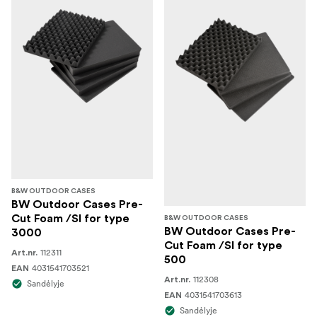
B&W OUTDOOR CASES
BW Outdoor Cases Pre-
Cut Foam /SI for type
B&W OUTDOOR CASES
BW Outdoor Cases Pre-
3000
Cut Foam /SI for type
112311
Art.nr.
500
4031541703521
EAN
112308
Art.nr.
Sandėlyje
4031541703613
EAN
Sandėlyje