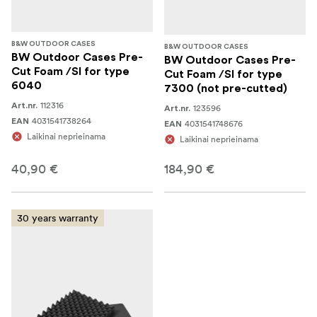
B&W OUTDOOR CASES
B&W OUTDOOR CASES
BW Outdoor Cases Pre-
BW Outdoor Cases Pre-
Cut Foam /SI for type
Cut Foam /SI for type
6040
7300 (not pre-cutted)
112316
Art.nr.
123596
Art.nr.
4031541738264
EAN
4031541748676
EAN
Laikinai neprieinama
Laikinai neprieinama
40,90 €
184,90 €
30 years warranty