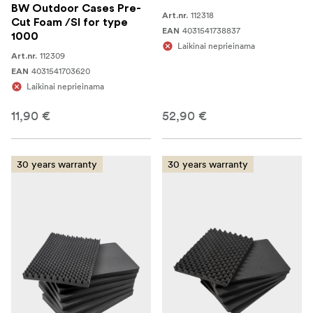
BW Outdoor Cases Pre-
112318
Art.nr.
Cut Foam /SI for type
4031541738837
EAN
1000
Laikinai neprieinama
112309
Art.nr.
4031541703620
EAN
Laikinai neprieinama
11,90 €
52,90 €
30 years warranty
30 years warranty