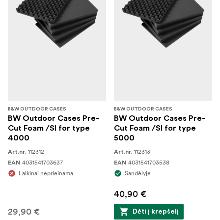
B&W OUTDOOR CASES
B&W OUTDOOR CASES
BW Outdoor Cases Pre-
BW Outdoor Cases Pre-
Cut Foam /SI for type
Cut Foam /SI for type
4000
5000
112312
112313
Art.nr.
Art.nr.
4031541703637
4031541703538
EAN
EAN
Laikinai neprieinama
Sandėlyje
40,90 €
29,90 €
Dėti į krepšelį