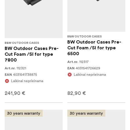
B&W OUTDOOR CASES
BW Outdoor Cases Pre-
B&W OUTDOOR CASES
Cut Foam /SI for type
BW Outdoor Cases Pre-
6500
Cut Foam /SI for type
7800
112317
Art.nr.
112321
4031541726629
Art.nr.
EAN
4031541738875
Laikinai neprieinama
EAN
Laikinai neprieinama
241,90 €
82,90 €
30 years warranty
30 years warranty