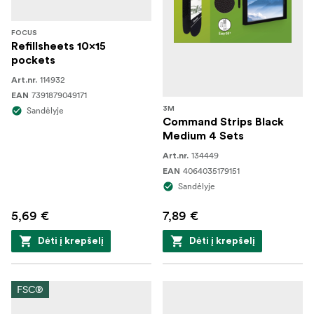
FOCUS
Refillsheets 10x15
pockets
114932
Art.nr.
7391879049171
EAN
Sandėlyje
3M
Command Strips Black
Medium 4 Sets
134449
Art.nr.
4064035179151
EAN
Sandėlyje
5,69 €
7,89 €
Dėti į krepšelį
Dėti į krepšelį
FSC®