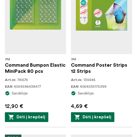
3M
3M
Command Bumpon Elastic
Command Poster Strips
MiniPack 80 pcs
12 Strips
115674
134446
Art.nr.
Art.nr.
4054596438477
4064035175399
EAN
EAN
Sandėlyje
Sandėlyje
12,90 €
4,69 €
Dėti į krepšelį
Dėti į krepšelį