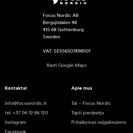
Focus Nordic AB

Bergsjödalen 48

415 68 Gothenburg

Sweden

VAT: SE556507498501
Rasti Google Maps
Kontaktai
Apie mus
info@focusnordic.lt
Tai – Focus Nordic
tel: +37 06 12 86 120
Tapti pardavėju
Instagram
Pritaikymas neįgaliesiems
Facebook