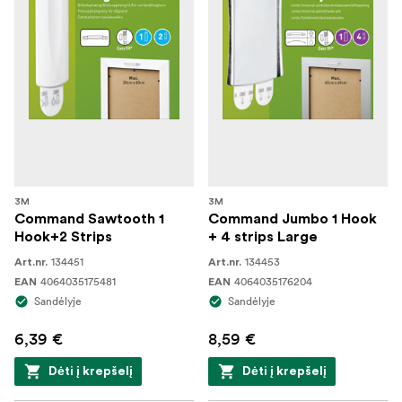
3M
3M
Command Sawtooth 1
Command Jumbo 1 Hook
Hook+2 Strips
+ 4 strips Large
134451
134453
Art.nr.
Art.nr.
4064035175481
4064035176204
EAN
EAN
Sandėlyje
Sandėlyje
6,39 €
8,59 €
Dėti į krepšelį
Dėti į krepšelį