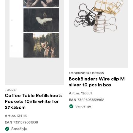
BOOKBINDERS DESIGN
BookBinders Wire clip M
silver 10 pcs in box
FOCUS
126881
Art.nr.
Coffee Table Refillsheets
7322605859962
EAN
Pockets 10x15 white for
Sandėlyje
27x35cm
134116
Art.nr.
7391879061838
EAN
Sandėlyje