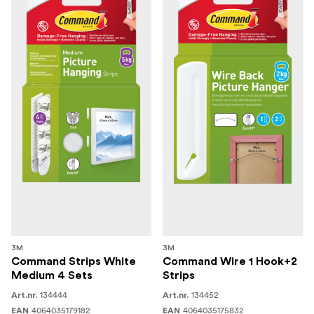
3M
3M
Command Strips White
Command Wire 1 Hook+2
Medium 4 Sets
Strips
134444
134452
Art.nr.
Art.nr.
4064035179182
4064035175832
EAN
EAN