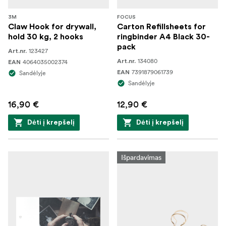
3M
FOCUS
Claw Hook for drywall,
Carton Refillsheets for
hold 30 kg, 2 hooks
ringbinder A4 Black 30-
pack
123427
Art.nr.
134080
4064035002374
Art.nr.
EAN
7391879061739
Sandėlyje
EAN
Sandėlyje
16,90 €
12,90 €
Dėti į krepšelį
Dėti į krepšelį
Išpardavimas