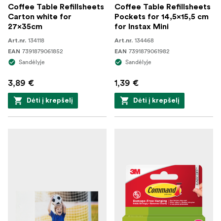
Coffee Table Refillsheets
Coffee Table Refillsheets
Carton white for
Pockets for 14,5x15,5 cm
27x35cm
for Instax Mini
134118
134468
Art.nr.
Art.nr.
7391879061852
7391879061982
EAN
EAN
Sandėlyje
Sandėlyje
3,89 €
1,39 €
Dėti į krepšelį
Dėti į krepšelį