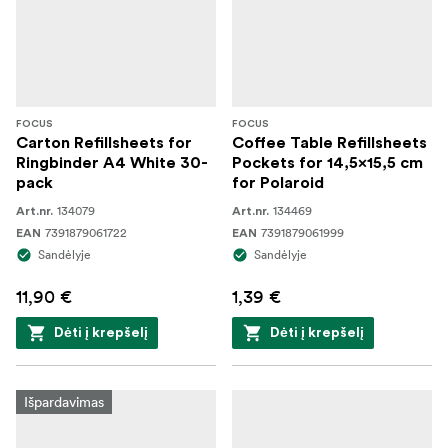
FOCUS
FOCUS
Carton Refillsheets for
Coffee Table Refillsheets
Ringbinder A4 White 30-
Pockets for 14,5x15,5 cm
pack
for Polaroid
134079
134469
Art.nr.
Art.nr.
7391879061722
7391879061999
EAN
EAN
Sandėlyje
Sandėlyje
11,90 €
1,39 €
Dėti į krepšelį
Dėti į krepšelį
Išpardavimas