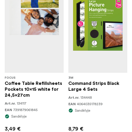
FOCUS
3M
Coffee Table Refillsheets
Command Strips Black
Pockets 10x15 white for
Large 4 Sets
24,5x27cm
134448
Art.nr.
134117
Art.nr.
4064035178239
EAN
7391879061845
EAN
Sandėlyje
Sandėlyje
3,49 €
8,79 €