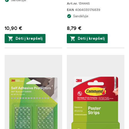
134445
Art.nr.
4064035176839
EAN
Sandėlyje
10,90 €
8,79 €
Dėti į krepšelį
Dėti į krepšelį