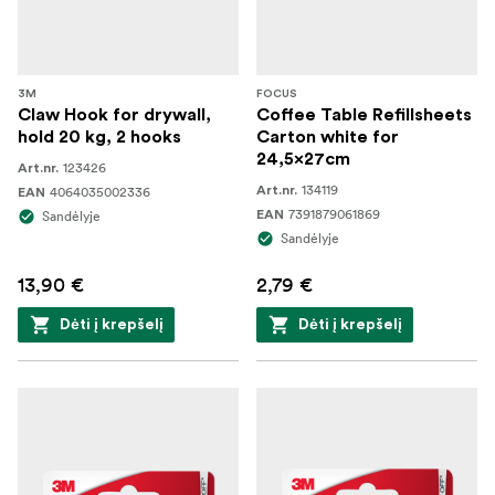
3M
FOCUS
Claw Hook for drywall,
Coffee Table Refillsheets
hold 20 kg, 2 hooks
Carton white for
24,5x27cm
123426
Art.nr.
134119
4064035002336
Art.nr.
EAN
7391879061869
Sandėlyje
EAN
Sandėlyje
13,90 €
2,79 €
Dėti į krepšelį
Dėti į krepšelį