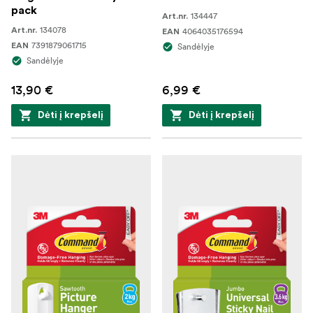
pack
134447
Art.nr.
134078
Art.nr.
4064035176594
EAN
7391879061715
EAN
Sandėlyje
Sandėlyje
13,90 €
6,99 €
Dėti į krepšelį
Dėti į krepšelį