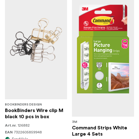
BOOKBINDERS DESIGN
BookBinders Wire clip M
black 10 pcs in box
3M
126882
Art.nr.
Command Strips White
7322605859948
EAN
Large 4 Sets
Sandėlyje