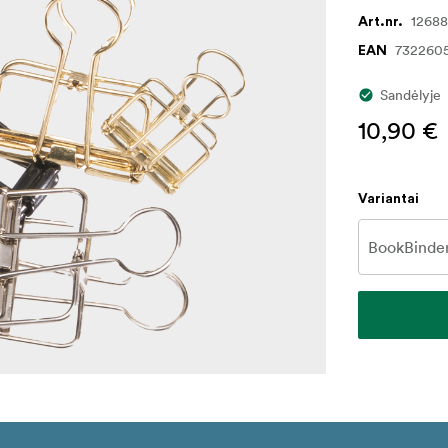
1268
Art.nr.
732260
EAN
Sandėlyje
10,90 €
Variantai