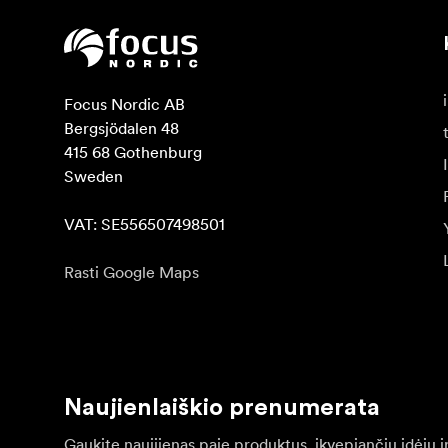
Focus Nordic AB

Bergsjödalen 48

415 68 Gothenburg

Sweden

VAT: SE556507498501
Rasti Google Maps
Naujienlaiškio prenumerata
Gaukite naujjienas paie produktus, įkvepiančių įdėjų i