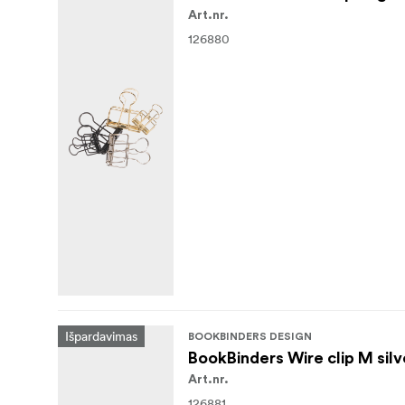
Art.nr.
126880
Išpardavimas
BOOKBINDERS DESIGN
BookBinders Wire clip M silv
Art.nr.
126881