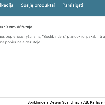
ikacija
Susiję produktai
Parsisiųsti
s 10 vnt. dėžutėje
uos popieriaus ryšuliams, "Bookbinders" planuokliui pakabinti a
ama popierinėje dėžutėje.
Bookbinders Design Scandinavia AB, Karlaväg