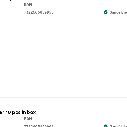
EAN
7322605859955
Sandėlyje
er 10 pcs in box
EAN
7322605859962
Sandėlyje