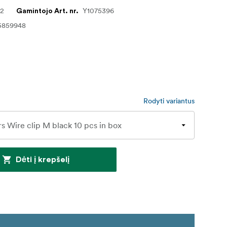
82
Y1075396
Gamintojo Art. nr.
5859948
Rodyti variantus
Dėti į krepšelį