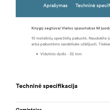
Aprašymas
Techninė specif
Knygų segtuvai Vielos spaustukas M juoda
10 metalinių sąvaržėlių pakuotė. Naudokite j
arba pakuotėms sandėliuke užklijuoti. Tieki
Vidutinis dydis - 32 mm
Techninė specifikacija