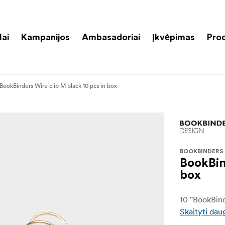
lai
Kampanijos
Ambasadoriai
Įkvėpimas
Pro
BookBinders Wire clip M black 10 pcs in box
BOOKBINDERS
BookBin
box
10 "BookBind
Skaityti dau