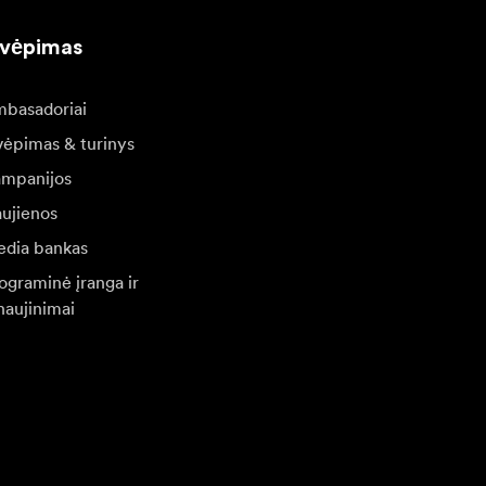
kvėpimas
basadoriai
vėpimas & turinys
mpanijos
ujienos
dia bankas
ograminė įranga ir
naujinimai