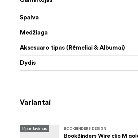
Gamintojas
Spalva
Medžiaga
Aksesuaro tipas (Rėmeliai & Albumai)
Dydis
Variantai
Išpardavimas
BOOKBINDERS DESIGN
BookBinders Wire clip M gold