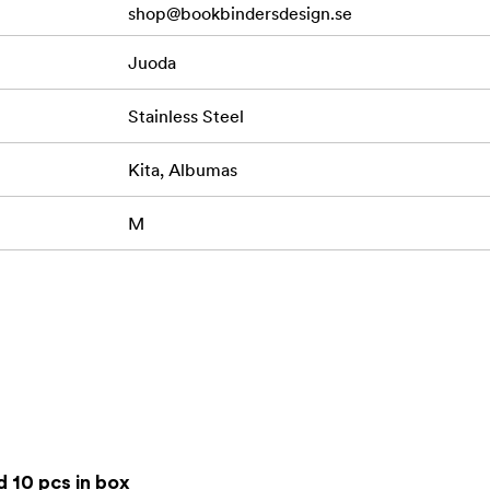
shop@bookbindersdesign.se
Juoda
Stainless Steel
Kita, Albumas
M
 10 pcs in box