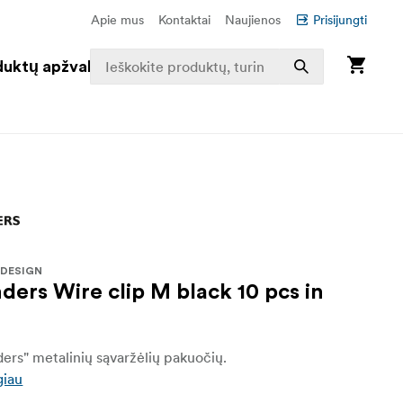
Apie mus
Kontaktai
Naujienos
Prisijungti
duktų apžvalga
 DESIGN
ders Wire clip M black 10 pcs in
ers" metalinių sąvaržėlių pakuočių.
giau