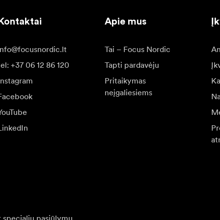
Kontaktai
Apie mus
Į
info@focusnordic.lt
Tai – Focus Nordic
Am
tel: +37 06 12 86 120
Tapti pardavėju
Įk
Instagram
Pritaikymas
Ka
neįgaliesiems
Facebook
Na
YouTube
Me
LinkedIn
Pr
at
r specialių pasiūlymų.