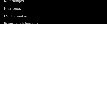
Kampanijos
Naujienos
Media bankas
Programinė įranga ir
atnaujinimai
Naujienlaiškio prenumerata
Gaukite naujjienas paie produktus, įkvepiančių įdėjų ir
specialių pasiūlymų.
Privatus klientas
Perpardavėjas
Prisijungti
Apsilankykite kitoje vietinėje svetainėje