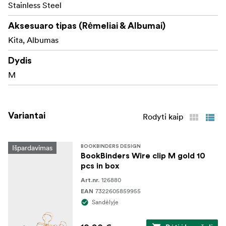
Stainless Steel
Aksesuaro tipas (Rėmeliai & Albumai)
Kita, Albumas
Dydis
M
Variantai
Rodyti kaip
Išpardavimas
BOOKBINDERS DESIGN
BookBinders Wire clip M gold 10
pcs in box
126880
Art.nr.
7322605859955
EAN
Sandėlyje