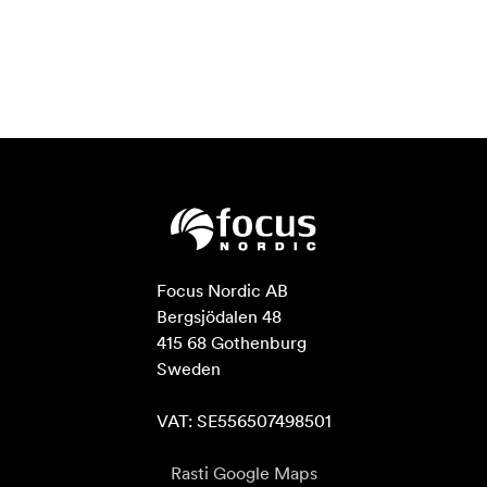
Focus Nordic AB

Bergsjödalen 48

415 68 Gothenburg

Sweden

VAT: SE556507498501
Rasti Google Maps