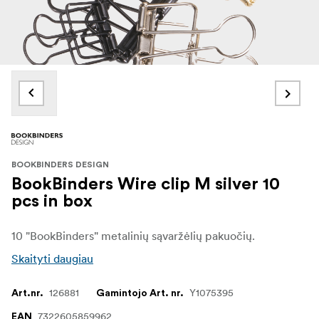
BOOKBINDERS DESIGN
BookBinders Wire clip M silver 10
pcs in box
10 "BookBinders" metalinių sąvaržėlių pakuočių.
Skaityti daugiau
126881
Y1075395
Art.nr.
Gamintojo Art. nr.
7322605859962
EAN