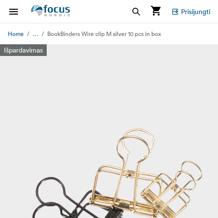
Prisijungti
...
Home
BookBinders Wire clip M silver 10 pcs in box
Išpardavimas