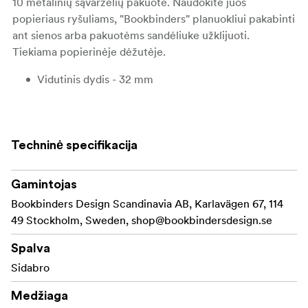
10 metalinių sąvaržėlių pakuotė. Naudokite juos
popieriaus ryšuliams, "Bookbinders" planuokliui pakabinti
ant sienos arba pakuotėms sandėliuke užklijuoti.
Tiekiama popierinėje dėžutėje.
Vidutinis dydis - 32 mm
Techninė specifikacija
Gamintojas
Bookbinders Design Scandinavia AB, Karlavägen 67, 114
49 Stockholm, Sweden,
shop@bookbindersdesign.se
Spalva
Sidabro
Medžiaga