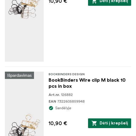
10,90 €
Dėti į krepšelį
Išpardavimas
BOOKBINDERS DESIGN
BookBinders Wire clip M black 10
pcs in box
126882
Art.nr.
7322605859948
EAN
Sandėlyje
10,90 €
Dėti į krepšelį